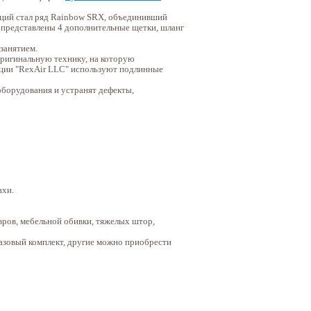
аций стал ряд Rainbow SRX, объединивший
 представлены 4 дополнительные щетки, шланг
занятием.
оригинальную технику, на которую
ации "RexAir LLC" используют подлинные
борудования и устранят дефекты,
ахи.
вров, мебельной обивки, тяжелых штор,
азовый комплект, другие можно приобрести