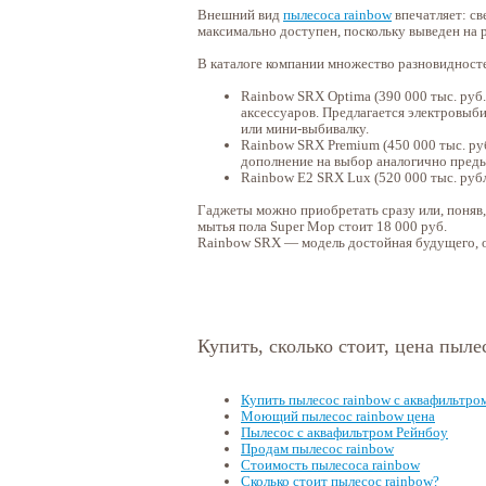
Внешний вид
пылесоса rainbow
впечатляет: св
максимально доступен, поскольку выведен на
В каталоге компании множество разновидност
Rainbow SRX Optima (390 000 тыс. руб
аксессуаров. Предлагается электровыб
или мини-выбивалку.
Rainbow SRX Premium (450 000 тыс. ру
дополнение на выбор аналогично пред
Rainbow E2 SRX Lux (520 000 тыс. руб
Гаджеты можно приобретать сразу или, поняв, 
мытья пола Super Mop стоит 18 000 руб.
Rainbow SRX — модель достойная будущего, 
Купить, сколько стоит, цена пыле
Купить пылесос rainbow с аквафильтро
Моющий пылесос rainbow цена
Пылесос с аквафильтром Рейнбоу
Продам пылесос rainbow
Стоимость пылесоса rainbow
Сколько стоит пылесос rainbow?