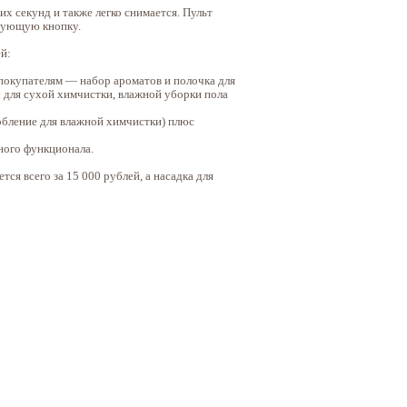
х секунд и также легко снимается. Пульт
твующую кнопку.
й:
 покупателям — набор ароматов и полочка для
 для сухой химчистки, влажной уборки пола
обление для влажной химчистки) плюс
ного функционала.
ся всего за 15 000 рублей, а насадка для