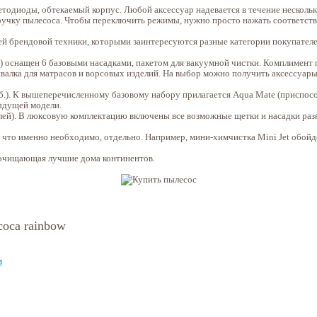
етодиоды, обтекаемый корпус. Любой аксессуар надевается в течение нескольки
 ручку пылесоса. Чтобы переключить режимы, нужно просто нажать соответс
ей брендовой техники, которыми заинтересуются разные категории покупателе
.) оснащен 6 базовыми насадками, пакетом для вакуумной чистки. Комплимент
ивалка для матрасов и ворсовых изделий. На выбор можно получить аксессуары
б.). К вышеперечисленному базовому набору прилагается Aqua Mate (приспос
ыдущей модели.
лей). В люксовую комплектацию включены все возможные щетки и насадки раз
что именно необходимо, отдельно. Например, мини-химчистка Mini Jet обойдет
очищающая лучшие дома континентов.
соса rainbow
м