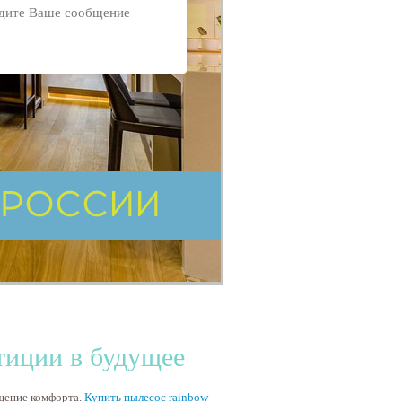
тиции в будущее
щение комфорта.
Купить пылесос rainbow
—