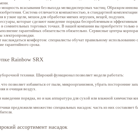
мени.
 мощность всасывания без выхода мелкодисперсных частиц. Образцом иннов
зобретения. Система отличается компактностью, в стандартной комплектации
ия в узкие щели, мешок для обработки мягких игрушек, вещей, подушек.
ессуары, которые сделают наведение порядка беспроблемным и эффективным 
ь в сомнительных торговых точках. В нашей компании вы приобретете только 
ыполнение гарантийных обязательств обязательно. Сервисные центры корпор
ы электропроводки.
т наслаждаться комфортом: специалисты обучат правильному использованию о
ие гарантийного срока.
упке Rainbow SRX
 уборочной техники. Широкий функционал позволяет модели работать:
что позволяет избавиться от пыли, микроорганизмов, убрать посторонние зап
няя и очищая воздух.
 наведении порядка, но и как аппаратура для сухой или влажной химчистки ко
тчики предложили множество специальных насадок: часть из них составляет б
бителя.
рокий ассортимент насадок