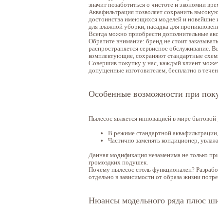
значит позаботиться о чистоте и экономии вре
Аквафильтрация позволяет сохранить высокую
достоинства имеющихся моделей и новейшие и
для влажной уборки, насадка для проникновен
Всегда можно приобрести дополнительные акс
Обратите внимание: бренд не стоит заказыват
распространяется сервисное обслуживание. В
комплектующие, сохраняют стандартные схем
Совершив покупку у нас, каждый клиент може
допущенные изготовителем, бесплатно в течен
Особенные возможности при пок
Пылесос является инновацией в мире бытовой
В режиме стандартной аквафильтрации, 
Частично заменять кондиционер, увлаж
Данная модификация незаменима не только при
громоздких подушек.
Почему пылесос столь функционален? Разрабо
отдельно в зависимости от образа жизни потре
Нюансы модельного ряда плюс ши