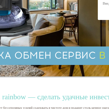
 rainbow — сделать удачные инвес
 без огромных усилий содержать в чистоте дом и подарит столь ценное ощу