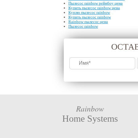
Пылесос rainbow рейнбоу цена
Купить пылесос rainbow цена
Куплю пылесос rainbow
Купить пылесос rainbow
Rainbow пылесос цена
Пылесос rainbow
ОСТАВ
Rainbow
Home Systems